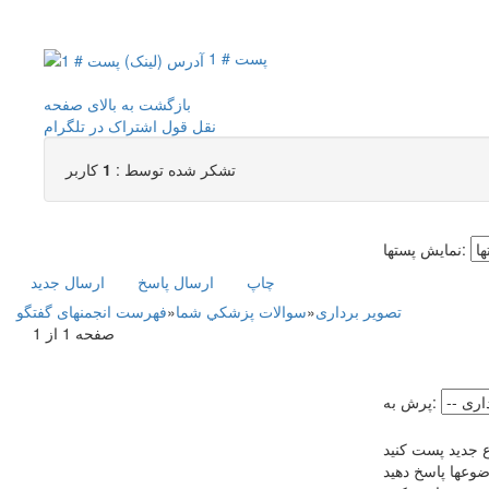
پست # 1
بازگشت به بالای صفحه
نقل قول
اشتراک در تلگرام
تشکر شده توسط :
1
کاربر
نمایش پستها:
چاپ
ارسال پاسخ
ارسال جديد
تصویر برداری
»
سوالات پزشکي شما
»
فهرست انجمنهای گفتگو
صفحه 1 از 1
پرش به:
 جدید پست کنید
ضوعها پاسخ دهید