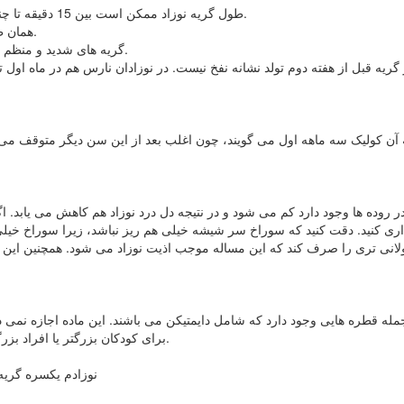
طول گریه نوزاد ممکن است بین 15 دقیقه تا چندین ساعت متغیر باشد. در این مدت آرام کردن او کار دشواری است.
همان طور که گریه می کندٰ. ممکن است با دفع گاز و مدفوع نوزاد آرام شود.
گریه های شدید و منظم بخصوص به هنگام عصر، که بدین سبب "کولیک عصر" نامیده می شود.
در روده ها وجود دارد کم می شود و در نتیجه دل درد نوزاد هم کاهش می یابد
اری کنید. دقت کنید که سوراخ سر شیشه خیلی هم ریز نباشد، زیرا سوراخ خی
ه قطره هایی وجود دارد که شامل دایمتیکن می باشند. این ماده اجازه نمی دهد 
برای کودکان بزرگتر یا افراد بزرگسال تجویز می شوند به نوزاد داد مگر اینکه پزشک تجویز کرده باشد.
نوزادم یکسره گریه