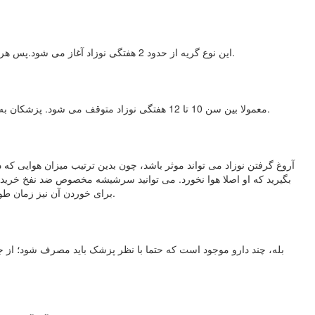
این نوع گریه از حدود 2 هفتگی نوزاد آغاز می شود.پس هر گریه قبل از هفته دوم تولد نشانه نفخ نیست. در نوزادان نارس هم در ماه اول تولد کولیک وجود ندارد و گریه های ماه اول آنها قطعا علت دیگری دارد.
معمولا بین سن 10 تا 12 هفتگی نوزاد متوقف می شود. پزشکان به آن کولیک سه ماهه اول می گویند، چون اغلب بعد از این سن دیگر متوقف می شود. اما گاهی ممکن است نوزاد تا چهار ماهگی هم به آن دچار شود.
آروغ گرفتن نوزاد می تواند موثر باشد، چون بدین ترتیب میزان هوایی که 
بگیرید که او اصلا هوا نخورد. می توانید سرشیشه مخصوص ضد نفخ خرید
برای خوردن آن نیز زمان طولانی تری را صرف کند که این مساله موجب اذیت نوزاد می شود. همچنین این مساله باعث می شود که او طی مک زدن زیاد هوای بیشتری هم ببلعد.
بله، چند دارو موجود است که حتما با نظر پزشک باید مصرف شود؛ از جمل