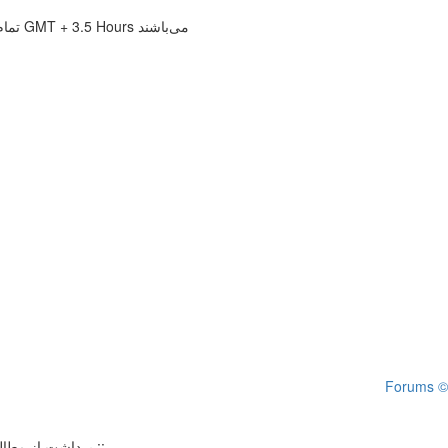
تمام زمانها بر حسب GMT + 3.5 Hours می‌باشند
Forums ©
با ذکر مبنع و آدرس به صورت لینک بلامانع است ::.
.:: برداشت از م