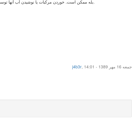
بله ممکن است. خوردن مرکبات یا نوشیدن آب آنها توسط مادر در نوزادی که از شیر مادر تغذیه می کند، ممکن است باعث ایجاد نفخ شود. نوشیدن شیر گاو توسط مادر هم ممکن است باعث این امر شود.
جمعه 16 مهر 1389 - 14:01
,
j4b3r