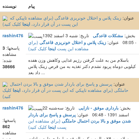
پیام
نویسنده
عنوان:
زینک پلاس و اختلال خونریزی قاعدگی (براي مشاهده تاپيکي که
اين پست در آن قرار دارد،
اينجا
کليک کنيد)
بخش:
مشکلات قاعدگی
تاریخ: شنبه 3 اسفند 1392
rashin476
- 08:05 عنوان:
زینک پلاس و اختلال خونریزی قاعدگی
(براي
پاسخها:
3
مشاهده اين پست
اينجا
کليک کنيد)
مشاهده
باسلام من به علت گرفتن رژیم غذایی وکاهش وزن هفده
شده:
کیلویی دوماه پریود نشدم دکتر تغذیه به من قرص زینک پلاس
38666
داد بعد ...
عنوان:
پرسش و پاسخ برای باردار شدن موفق و بالا بردن احتمال
حاملگی (براي مشاهده تاپيکي که اين پست در آن قرار دارد،
اينجا
کليک
کنيد)
بخش:
بارداری موفق - نازایی
تاریخ: سه‌شنبه 22
rashin476
اسفند 1391 - 06:48 عنوان:
پرسش و پاسخ برای باردار
پاسخها:
شدن موفق و بالا بردن احتمال حاملگی
(براي مشاهده اين
862
پست
اينجا
کليک کنيد)
مشاهده
سلام من ۲۴ سالمه ویک ساله قصد بارداری دارم وبادادن
شده: