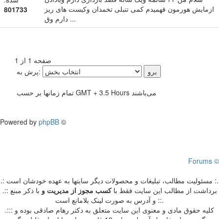
ازمایش هورمون فهمیدم کمی تنبلی تخمدان وکیست های ریز
801733
دارم وق ...
صفحه 1 از 1
پرش به:
تمام زمانها بر حسب GMT + 3.5 Hours می‌باشند
Powered by
phpBB
©
Forums ©
.: مسئوليت مطالب، تبليغات و محصولات ديگر سايتها به عهده خودشان است :.
.:: برداشت از مطالب اين سايت فقط با
کسب مجوز از مدیریت
و
با ذکر مبنع
و آدرس به صورت لینک بلامانع است ::.
.::: کلیه حقوق مادی و معنوی این سایت متعلق به دکتر رهام صادقی بوده و